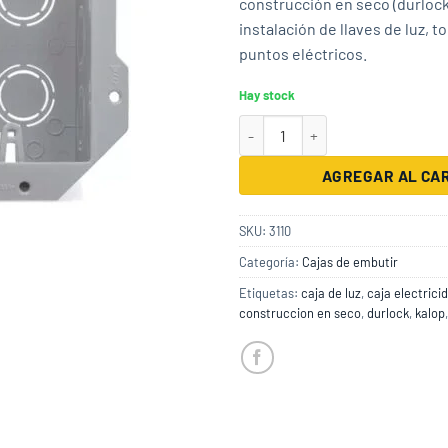
construcción en seco (durlock
instalación de llaves de luz, 
puntos eléctricos.
Hay stock
Caja Luz Pvc 10X10 Construccion
AGREGAR AL CA
SKU:
3110
Categoría:
Cajas de embutir
Etiquetas:
caja de luz
,
caja electrici
construccion en seco
,
durlock
,
kalop