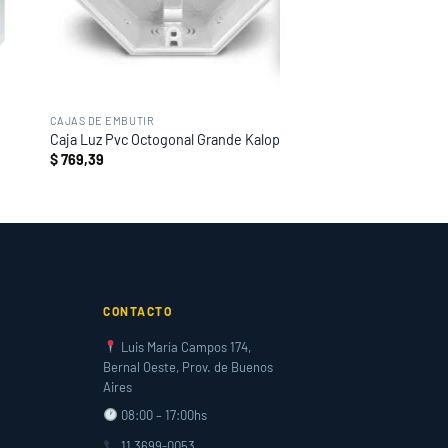
CAJAS DE EMBUTIR
Caja Luz Pvc Octogonal Grande Kalop
$
769,39
CONTACTO
Luis María Campos 174,
Bernal Oeste, Prov. de Buenos
Aires
08:00 – 17:00hs
11 3699-0053