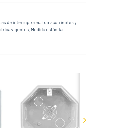
icas de interruptores, tomacorrientes y
ctrica vigentes. Medida estándar
 to
Add to
list
wishlist