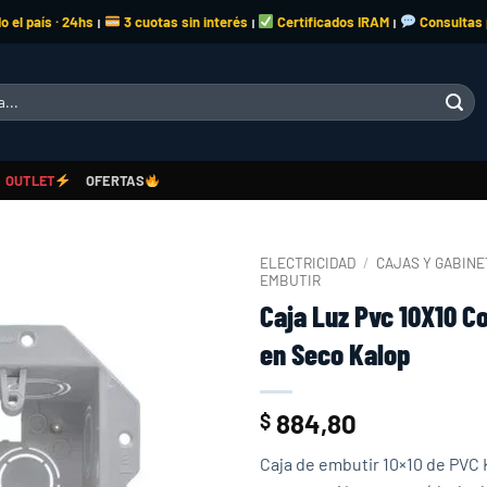
o el país · 24hs
3 cuotas sin interés
Certificados IRAM
Consultas
|
|
|
OUTLET
OFERTAS
ELECTRICIDAD
/
CAJAS Y GABIN
EMBUTIR
Caja Luz Pvc 10X10 C
Add to
wishlist
en Seco Kalop
884,80
$
Caja de embutir 10×10 de PVC