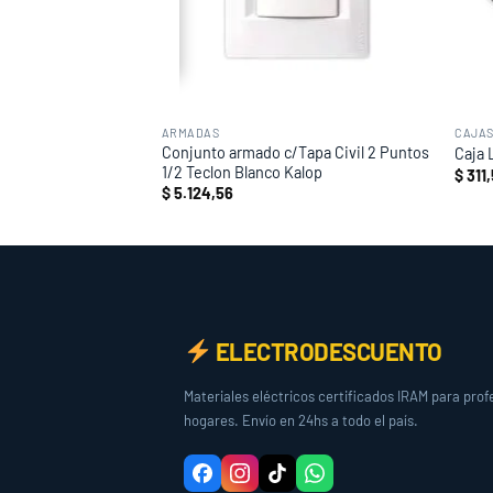
ARMADAS
CAJAS
m Octogonal Grande
Conjunto armado c/Tapa Civil 2 Puntos
Caja 
1/2 Teclon Blanco Kalop
$
311
$
5.124,56
ELECTRODESCUENTO
Materiales eléctricos certificados IRAM para prof
hogares. Envío en 24hs a todo el país.