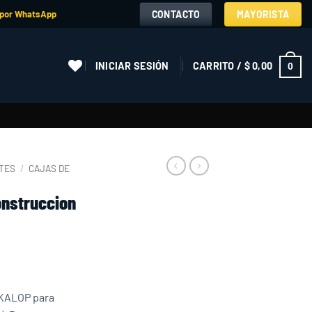
CONTACTO
MAYORISTA
 por WhatsApp
INICIAR SESIÓN
CARRITO /
$
0,00
0
ETES
/
CAJAS DE
onstruccion
 KALOP para