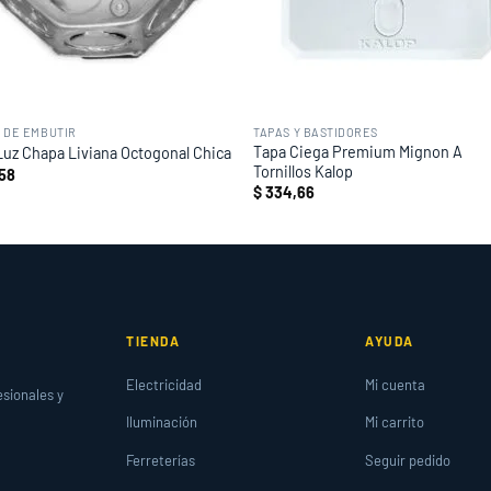
 DE EMBUTIR
TAPAS Y BASTIDORES
Tapa Ciega Premium Mignon A
Luz Chapa Liviana Octogonal Chica
Tornillos Kalop
,58
$
334,66
TIENDA
AYUDA
Electricidad
Mi cuenta
esionales y
Iluminación
Mi carrito
Ferreterías
Seguir pedido