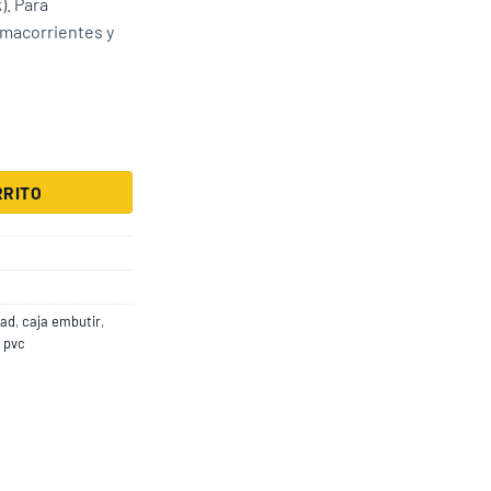
). Para
tomacorrientes y
 en Seco Kalop cantidad
RRITO
dad
,
caja embutir
,
,
pvc