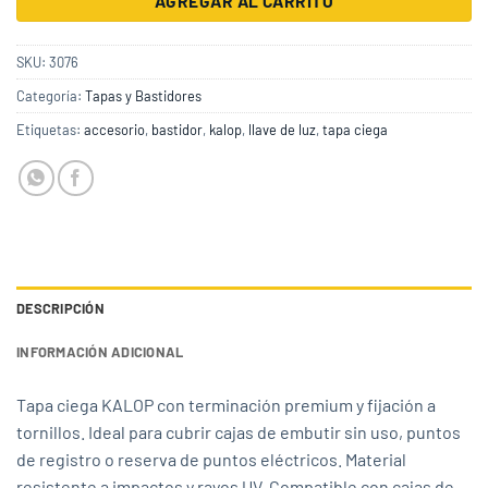
AGREGAR AL CARRITO
SKU:
3076
Categoría:
Tapas y Bastidores
Etiquetas:
accesorio
,
bastidor
,
kalop
,
llave de luz
,
tapa ciega
DESCRIPCIÓN
INFORMACIÓN ADICIONAL
Tapa ciega KALOP con terminación premium y fijación a
tornillos. Ideal para cubrir cajas de embutir sin uso, puntos
de registro o reserva de puntos eléctricos. Material
resistente a impactos y rayos UV. Compatible con cajas de