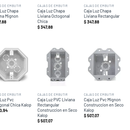
S DE EMBUTIR
CAJAS DE EMBUTIR
CAJAS DE EMBUTIR
 Luz Chapa
Caja Luz Chapa
Caja Luz Chapa
ana Mignon
Liviana Octogonal
Liviana Rectangular
Chica
,88
$
347,88
$
347,88
Add to
Add to
Add to
wishlist
wishlist
wishlist
S DE EMBUTIR
CAJAS DE EMBUTIR
CAJAS DE EMBUTIR
 Luz Pvc
Caja Luz PVC Liviana
Caja Luz Pvc Mignon
gonal Chica Kalop
Rectangular
Construccion en Seco
Construccion en Seco
Kalop
0,94
Kalop
$
507,07
$
507,07