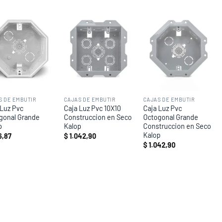
Add to
Add to
Add to
wishlist
wishlist
wishlist
S DE EMBUTIR
CAJAS DE EMBUTIR
CAJAS DE EMBUTIR
 Luz Pvc
Caja Luz Pvc 10X10
Caja Luz Pvc
gonal Grande
Construccion en Seco
Octogonal Grande
p
Kalop
Construccion en Seco
Kalop
,87
$
1.042,90
$
1.042,90