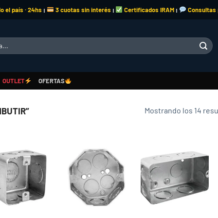
o el país · 24hs
3 cuotas sin interés
Certificados IRAM
Consultas
|
|
|
OUTLET
OFERTAS
Mostrando los 14 res
BUTIR”
Add to
Add to
Add to
wishlist
wishlist
wishlist