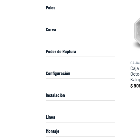
Polos
Curva
Poder de Ruptura
CAJA
Caja
Configuración
Octo
Kalo
$
906
Instalación
Línea
Montaje