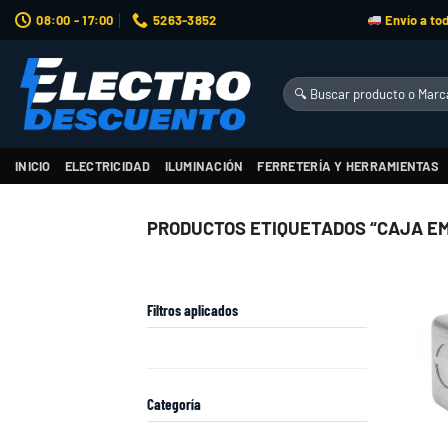
Saltar
08:00 - 17:00
5263-3852
Envío a tod
al
contenido
Buscar
por:
INICIO
ELECTRICIDAD
ILUMINACIÓN
FERRETERÍA Y HERRAMIENTAS
PRODUCTOS ETIQUETADOS “CAJA EM
Filtros aplicados
Categoría