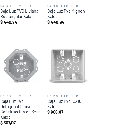
CAJAS DE EMBUTIR
CAJAS DE EMBUTIR
Caja Luz PVC Liviana
Caja Luz Pvc Mignon
Rectangular Kalop
Kalop
$
440,94
$
440,94
Add to
Add to
wishlist
wishlist
CAJAS DE EMBUTIR
CAJAS DE EMBUTIR
Caja Luz Pvc
Caja Luz Pvc 10X10
Octogonal Chica
Kalop
Construccion en Seco
$
906,87
Kalop
$
507,07