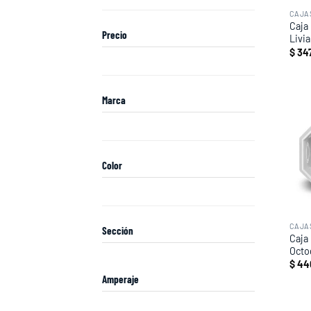
CAJA
Caja
Precio
Livi
$
347
Marca
Color
CAJA
Sección
Caja
Octo
$
44
Amperaje