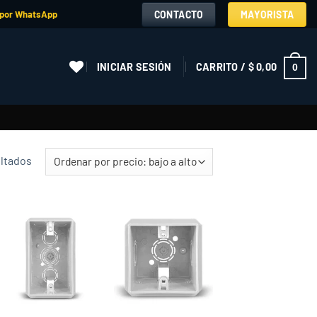
CONTACTO
MAYORISTA
 por WhatsApp
INICIAR SESIÓN
CARRITO /
$
0,00
0
Ordenado
ultados
por
precio:
de
menor
Add to
Add to
a
wishlist
wishlist
mayor