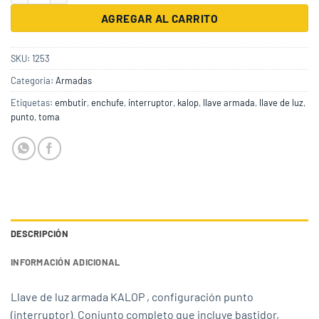
AGREGAR AL CARRITO
SKU:
1253
Categoría:
Armadas
Etiquetas:
embutir
,
enchufe
,
interruptor
,
kalop
,
llave armada
,
llave de luz
,
punto
,
toma
DESCRIPCIÓN
INFORMACIÓN ADICIONAL
Llave de luz armada KALOP , configuración punto
(interruptor). Conjunto completo que incluye bastidor,