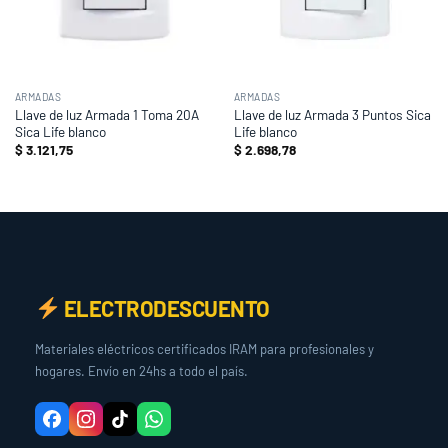
ARMADAS
ARMADAS
Llave de luz Armada 1 Toma 20A
Llave de luz Armada 3 Puntos Sica
Sica Life blanco
Life blanco
$
3.121,75
$
2.698,78
ELECTRODESCUENTO
Materiales eléctricos certificados IRAM para profesionales y
hogares. Envío en 24hs a todo el país.