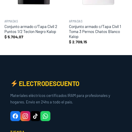
ARMADAS
ARMADAS
Conjunto armado c/Tapa Civil 2
Conjunto armado c/Tapa Civil 1
Puntos 1/2 Teclon Negro Kalop
Toma 3 Pernos Chatos Blanco
Kalop
$
5.704,07
$
2.709,15
ELECTRODESCUENTO
Materiales eléctricos certificados IRAM para profesionales y
hogares. Envío en 24hs a todo el país.
TIENDA