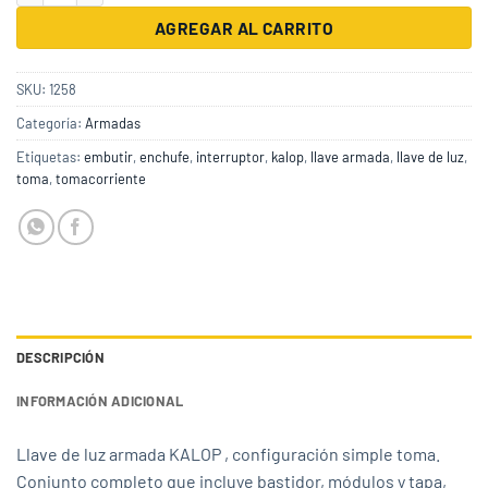
AGREGAR AL CARRITO
SKU:
1258
Categoría:
Armadas
Etiquetas:
embutir
,
enchufe
,
interruptor
,
kalop
,
llave armada
,
llave de luz
,
toma
,
tomacorriente
DESCRIPCIÓN
INFORMACIÓN ADICIONAL
Llave de luz armada KALOP , configuración simple toma.
Conjunto completo que incluye bastidor, módulos y tapa,