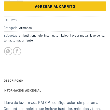
AGREGAR AL CARRITO
SKU:
1232
Categoría:
Armadas
Etiquetas:
embutir
,
enchufe
,
interruptor
,
kalop
,
llave armada
,
llave de luz
,
toma
,
tomacorriente
DESCRIPCIÓN
INFORMACIÓN ADICIONAL
Llave de luz armada KALOP , configuración simple toma.
Conjunto completo que incluye bastidor, módulos y tapa,