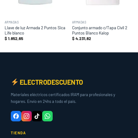
ARMADAS
ARMADAS
Llave de luz Armada 2 Puntos Sica
Conjunto armado c/Tapa Civil 2
Life blanco
Puntos Blanco Kalop
$
1.852,65
$
4.231,82
ELECTRODESCUENTO
Materiales eléctricos certificados IRAM para profesionales y
hogares. Envío en 24hs a todo el país.
TIENDA