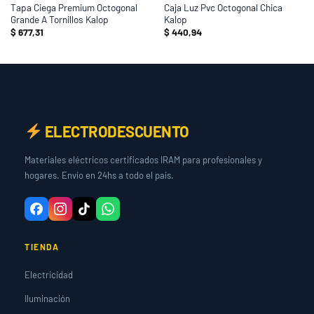
Tapa Ciega Premium Octogonal
Caja Luz Pvc Octogonal Chica
Grande A Tornillos Kalop
Kalop
$
677,31
$
440,94
ELECTRODESCUENTO
Materiales eléctricos certificados IRAM para profesionales y
hogares. Envío en 24hs a todo el país.
TIENDA
Electricidad
Iluminación