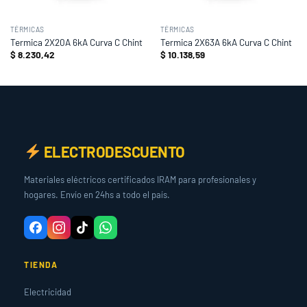
TÉRMICAS
TÉRMICAS
Termica 2X20A 6kA Curva C Chint
Termica 2X63A 6kA Curva C Chint
$
8.230,42
$
10.138,59
ELECTRODESCUENTO
Materiales eléctricos certificados IRAM para profesionales y
hogares. Envío en 24hs a todo el país.
TIENDA
Electricidad