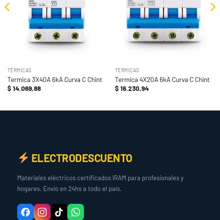
TÉRMICAS
TÉRMICAS
Termica 3X40A 6kA Curva C Chint
Termica 4X20A 6kA Curva C Chint
$
14.069,88
$
16.230,94
ELECTRODESCUENTO
Materiales eléctricos certificados IRAM para profesionales y
hogares. Envío en 24hs a todo el país.