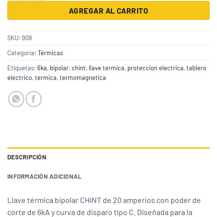
AGREGAR AL CARRITO
SKU:
909
Categoría:
Térmicas
Etiquetas:
6ka
,
bipolar
,
chint
,
llave termica
,
proteccion electrica
,
tablero
electrico
,
termica
,
termomagnetica
DESCRIPCIÓN
INFORMACIÓN ADICIONAL
Llave térmica bipolar CHINT de 20 amperios con poder de
corte de 6kA y curva de disparo tipo C. Diseñada para la