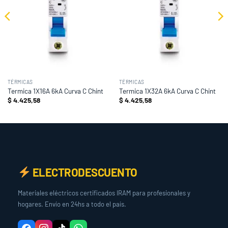
TÉRMICAS
TÉRMICAS
Termica 1X16A 6kA Curva C Chint
Termica 1X32A 6kA Curva C Chint
$
4.425,58
$
4.425,58
ELECTRODESCUENTO
Materiales eléctricos certificados IRAM para profesionales y
hogares. Envío en 24hs a todo el país.