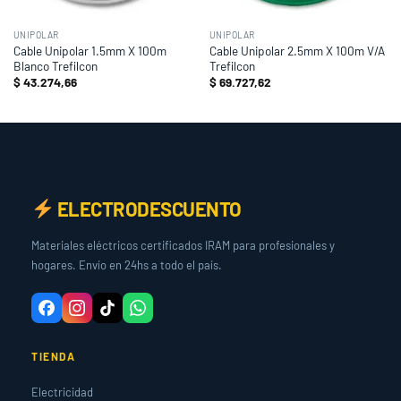
UNIPOLAR
UNIPOLAR
Cable Unipolar 1.5mm X 100m
Cable Unipolar 2.5mm X 100m V/A
Blanco Trefilcon
Trefilcon
$
43.274,66
$
69.727,62
ELECTRODESCUENTO
Materiales eléctricos certificados IRAM para profesionales y
hogares. Envío en 24hs a todo el país.
TIENDA
Electricidad