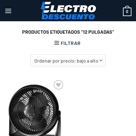
Saltar
al
0
contenido
PRODUCTOS ETIQUETADOS “12 PULGADAS”
FILTRAR
Add to
wishlist