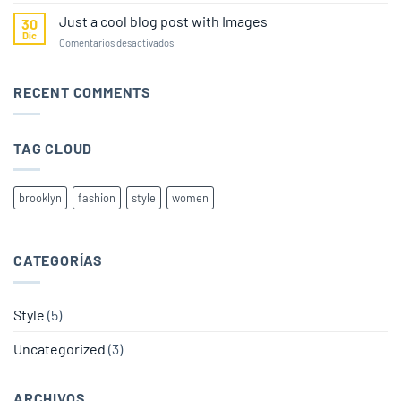
A
Video
Just a cool blog post with Images
30
Blog
Dic
en
Comentarios desactivados
Post
Just
a
cool
RECENT COMMENTS
blog
post
with
TAG CLOUD
Images
brooklyn
fashion
style
women
CATEGORÍAS
Style
(5)
Uncategorized
(3)
ARCHIVOS