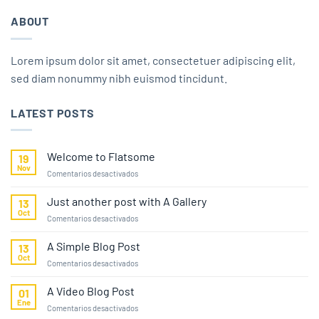
ABOUT
Lorem ipsum dolor sit amet, consectetuer adipiscing elit,
sed diam nonummy nibh euismod tincidunt.
LATEST POSTS
Welcome to Flatsome
19
Nov
en
Comentarios desactivados
Welcome
to
Just another post with A Gallery
13
Flatsome
Oct
en
Comentarios desactivados
Just
another
A Simple Blog Post
13
post
Oct
en
Comentarios desactivados
with
A
A
Simple
A Video Blog Post
Gallery
01
Blog
Ene
en
Comentarios desactivados
Post