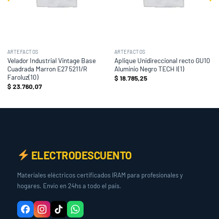
ARTEFACTOS
ARTEFACTOS
Velador Industrial Vintage Base
Aplique Unidireccional recto GU10
Cuadrada Marron E27 5211/R
Aluminio Negro TECH I(1)
Faroluz(10)
$
18.785,25
$
23.760,07
ELECTRODESCUENTO
Materiales eléctricos certificados IRAM para profesionales y
hogares. Envío en 24hs a todo el país.