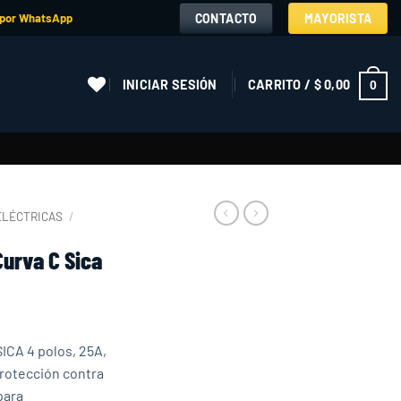
CONTACTO
MAYORISTA
 por WhatsApp
INICIAR SESIÓN
CARRITO /
$
0,00
0
ELÉCTRICAS
/
urva C Sica
ICA 4 polos, 25A,
Protección contra
para