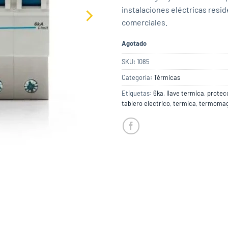
instalaciones eléctricas resid
comerciales.
Agotado
SKU:
1085
Categoría:
Térmicas
Etiquetas:
6ka
,
llave termica
,
protecc
tablero electrico
,
termica
,
termomag