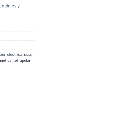
enciales y
ion electrica
,
sica
,
netica
,
tetrapolar