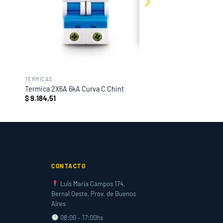
TÉRMICAS
Termica 2X6A 6kA Curva C Chint
$
9.184,51
CONTACTO
Luis María Campos 174,
Bernal Oeste, Prov. de Buenos
Aires
08:00 – 17:00hs