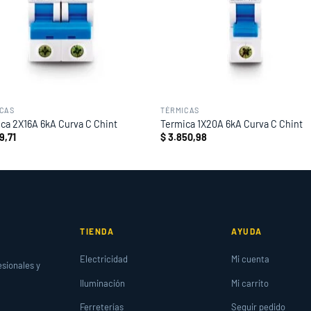
CAS
TÉRMICAS
ca 2X16A 6kA Curva C Chint
Termica 1X20A 6kA Curva C Chint
9,71
$
3.850,98
TIENDA
AYUDA
Electricidad
Mi cuenta
esionales y
Iluminación
Mi carrito
Ferreterías
Seguir pedido