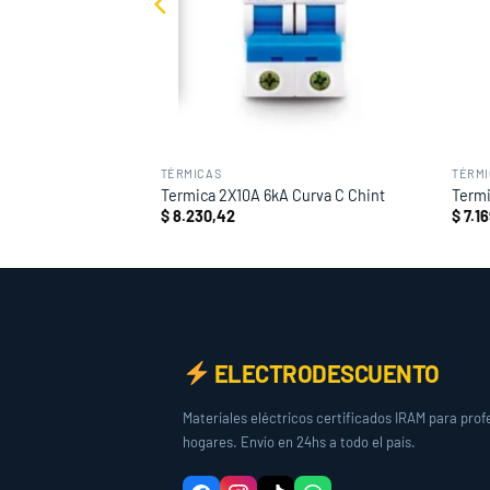
TÉRMICAS
TÉRMI
 Curva C Chint
Termica 2X10A 6kA Curva C Chint
Termi
$
8.230,42
$
7.16
ELECTRODESCUENTO
Materiales eléctricos certificados IRAM para prof
hogares. Envío en 24hs a todo el país.