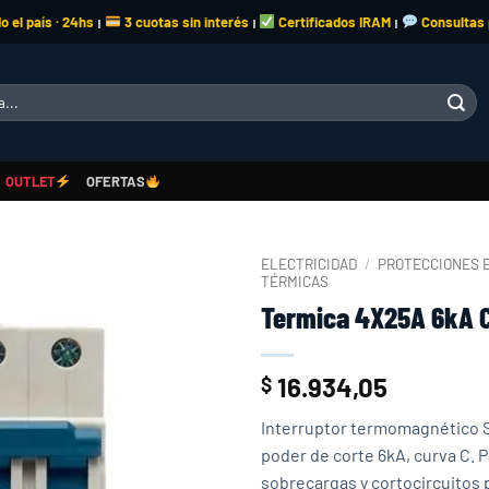
o el país · 24hs
3 cuotas sin interés
Certificados IRAM
Consultas
|
|
|
OUTLET
OFERTAS
ELECTRICIDAD
/
PROTECCIONES 
TÉRMICAS
Termica 4X25A 6kA C
Add to
wishlist
16.934,05
$
Interruptor termomagnético S
poder de corte 6kA, curva C. 
sobrecargas y cortocircuitos 