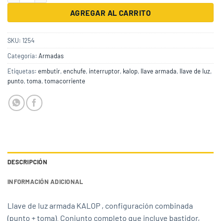
AGREGAR AL CARRITO
SKU:
1254
Categoría:
Armadas
Etiquetas:
embutir
,
enchufe
,
interruptor
,
kalop
,
llave armada
,
llave de luz
,
punto
,
toma
,
tomacorriente
DESCRIPCIÓN
INFORMACIÓN ADICIONAL
Llave de luz armada KALOP , configuración combinada
(punto + toma). Conjunto completo que incluye bastidor,