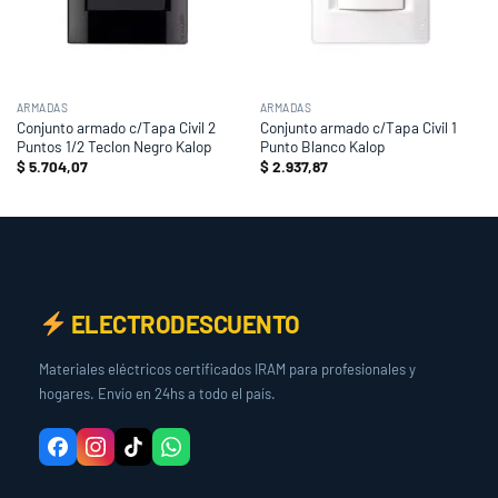
ARMADAS
ARMADAS
Conjunto armado c/Tapa Civil 2
Conjunto armado c/Tapa Civil 1
Puntos 1/2 Teclon Negro Kalop
Punto Blanco Kalop
$
5.704,07
$
2.937,87
ELECTRODESCUENTO
Materiales eléctricos certificados IRAM para profesionales y
hogares. Envío en 24hs a todo el país.