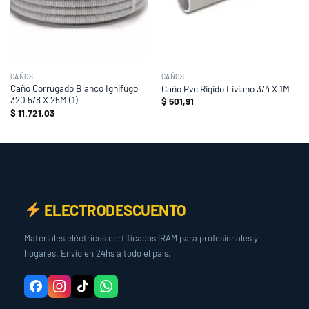
CAÑOS
CAÑOS
Caño Corrugado Blanco Ignifugo
Caño Pvc Rigido Liviano 3/4 X 1M
320 5/8 X 25M (1)
$
501,91
$
11.721,03
ELECTRODESCUENTO
Materiales eléctricos certificados IRAM para profesionales y
hogares. Envío en 24hs a todo el país.