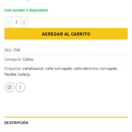
Solo quedan 4 disponibles
Caño Corrugado Gris Losa 750 1 X 25M (1) cantidad
AGREGAR AL CARRITO
SKU:
1798
Categoría:
Caños
Etiquetas:
canalizacion
,
caño corrugado
,
caño electrico
,
corrugado
,
flexible
,
huferjo
DESCRIPCIÓN