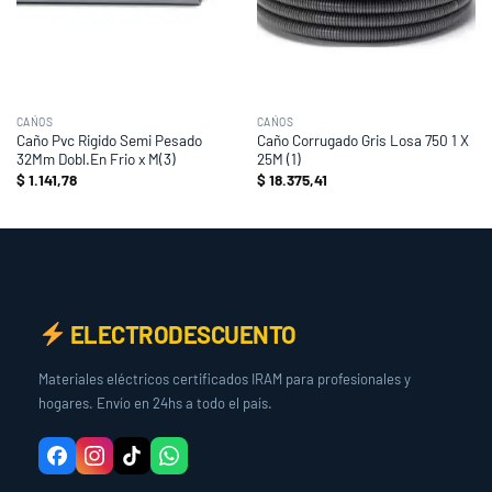
CAÑOS
CAÑOS
Caño Pvc Rigido Semi Pesado
Caño Corrugado Gris Losa 750 1 X
32Mm Dobl.En Frio x M(3)
25M (1)
$
1.141,78
$
18.375,41
ELECTRODESCUENTO
Materiales eléctricos certificados IRAM para profesionales y
hogares. Envío en 24hs a todo el país.