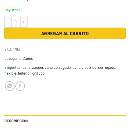
Hay stock
Caño Corrugado Blanco Ignifugo 320 1 X 25M (1) cantidad
AGREGAR AL CARRITO
SKU:
1793
Categoría:
Caños
Etiquetas:
canalizacion
,
caño corrugado
,
caño electrico
,
corrugado
,
flexible
,
huferjo
,
ignifugo
DESCRIPCIÓN