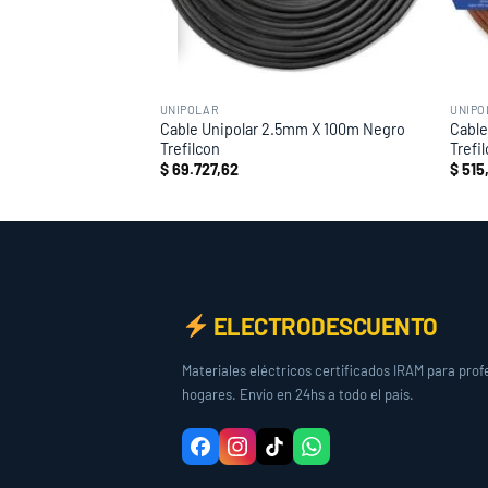
UNIPOLAR
UNIPO
mm X 100m Rojo
Cable Unipolar 2.5mm X 100m Negro
Cable
Trefilcon
Trefi
$
69.727,62
$
515
ELECTRODESCUENTO
Materiales eléctricos certificados IRAM para prof
hogares. Envío en 24hs a todo el país.