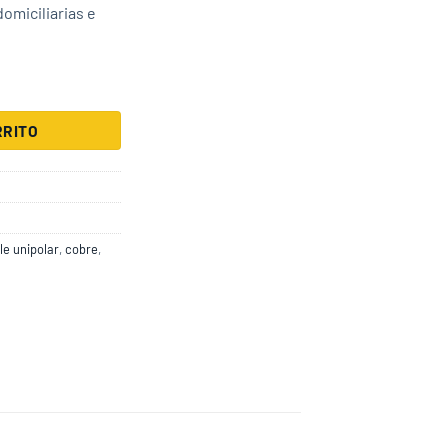
domiciliarias e
 Magnoluz cantidad
RRITO
le unipolar
,
cobre
,