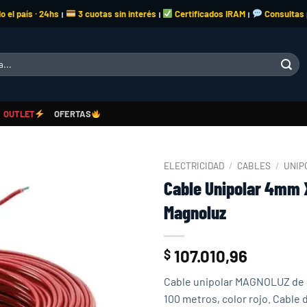
o el país · 24hs
3 cuotas sin interés
Certificados IRAM
Consultas
|
|
|
OUTLET
OFERTAS
ELECTRICIDAD
/
CABLES
/
UNIP
Cable Unipolar 4mm 
Add to
Magnoluz
wishlist
107.010,96
$
Cable unipolar MAGNOLUZ de 
100 metros, color rojo. Cable 