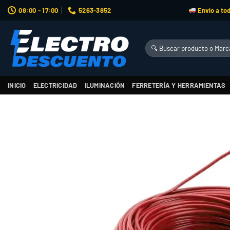
Saltar
08:00 - 17:00
5263-3852
Envío a tod
al
contenido
Buscar
por:
INICIO
ELECTRICIDAD
ILUMINACIÓN
FERRETERÍA Y HERRAMIENTAS