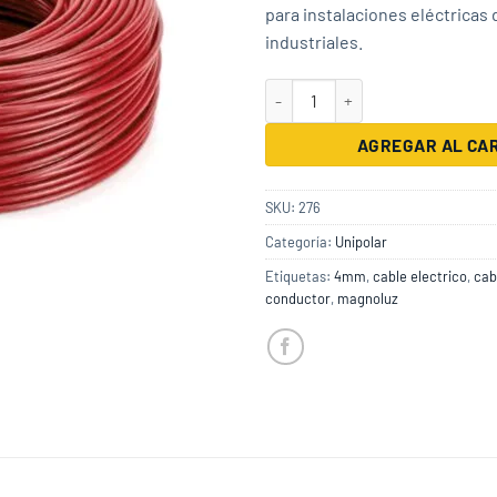
para instalaciones eléctricas 
industriales.
Cable Unipolar 4mm X 100m Rojo
AGREGAR AL CA
SKU:
276
Categoría:
Unipolar
Etiquetas:
4mm
,
cable electrico
,
cab
conductor
,
magnoluz