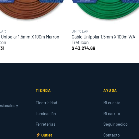
LAR
UNIPOLAR
 Unipolar 1.5mm X 100m Marron
Cable Unipolar 1.5mm X 100m V/A
lcon
Trefilcon
,31
$
43.274,66
TIENDA
AYUDA
Electricidad
Mi cuenta
esionales y
Iluminación
Mi carrito
Ferreterías
Seguir pedido
Outlet
Contacto