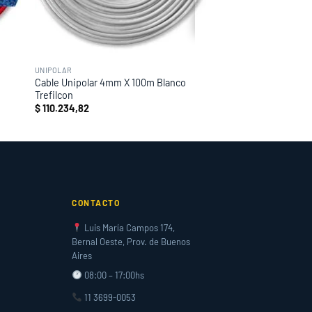
UNIPOLAR
Cable Unipolar 4mm X 100m Blanco
Trefilcon
$
110.234,82
CONTACTO
Luis María Campos 174,
Bernal Oeste, Prov. de Buenos
Aires
08:00 – 17:00hs
11 3699-0053