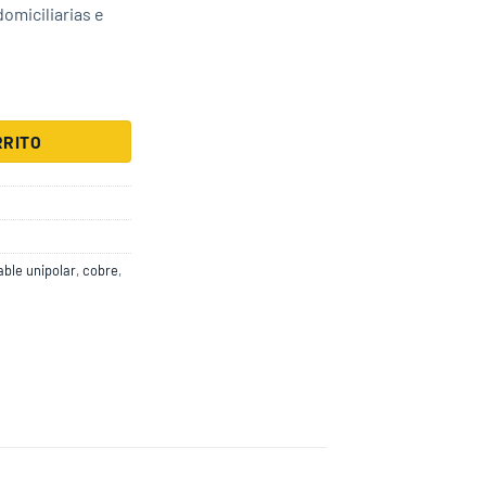
domiciliarias e
rron C4 Kalop cantidad
RRITO
able unipolar
,
cobre
,