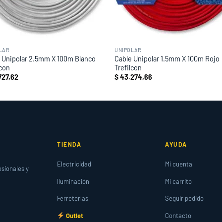
LAR
UNIPOLAR
 Unipolar 2.5mm X 100m Blanco
Cable Unipolar 1.5mm X 100m Rojo
lcon
Trefilcon
727,62
$
43.274,66
TIENDA
AYUDA
Electricidad
Mi cuenta
esionales y
Iluminación
Mi carrito
Ferreterías
Seguir pedido
Outlet
Contacto