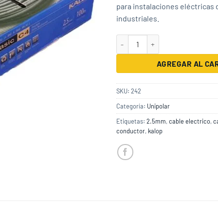
para instalaciones eléctricas 
industriales.
Cable Unipolar 2.5mm X 100m Ma
AGREGAR AL CA
SKU:
242
Categoría:
Unipolar
Etiquetas:
2.5mm
,
cable electrico
,
c
conductor
,
kalop