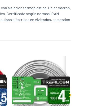
 con aislación termoplástica. Color marron.
nales. Certificado según normas IRAM
equipos eléctricos en viviendas, comercios
 to
Add to
list
wishlist