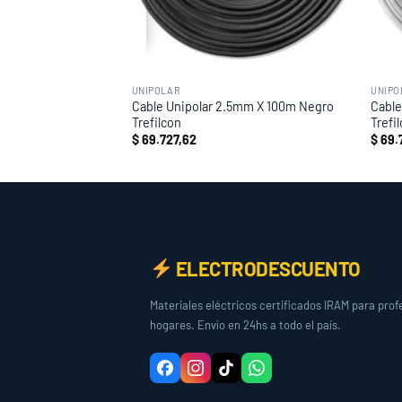
UNIPOLAR
UNIPO
m X 100m V/A
Cable Unipolar 2.5mm X 100m Negro
Cable
Trefilcon
Trefi
$
69.727,62
$
69.
ELECTRODESCUENTO
Materiales eléctricos certificados IRAM para prof
hogares. Envío en 24hs a todo el país.