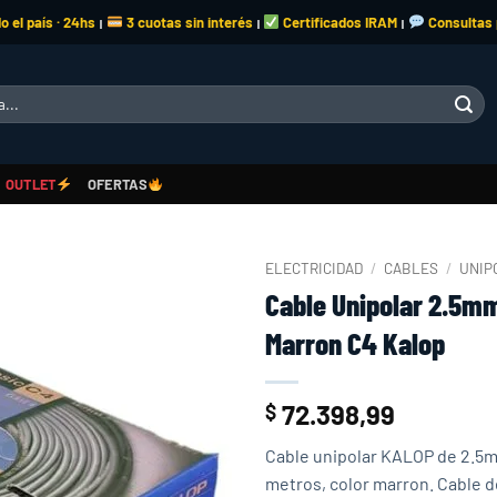
o el país · 24hs
3 cuotas sin interés
Certificados IRAM
Consultas
|
|
|
OUTLET
OFERTAS
ELECTRICIDAD
/
CABLES
/
UNIP
Cable Unipolar 2.5m
Add to
Marron C4 Kalop
wishlist
72.398,99
$
Cable unipolar KALOP de 2.5mm
metros, color marron. Cable d