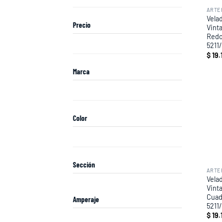
ARTE
Velad
Precio
Vint
Redo
5211/
$
19.
Marca
Color
Sección
ARTE
Velad
Vint
Cuad
Amperaje
5211/
$
19.