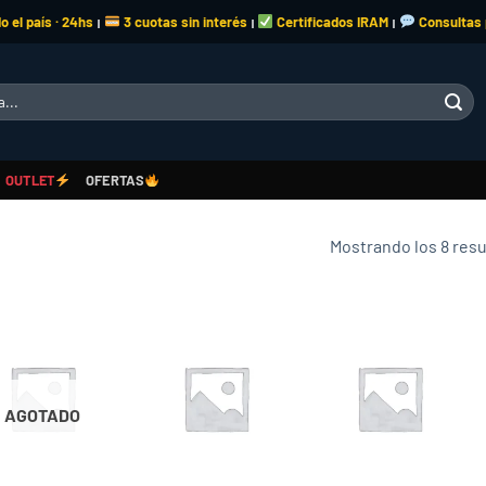
o el país · 24hs
3 cuotas sin interés
Certificados IRAM
Consultas
|
|
|
OUTLET
OFERTAS
Mostrando los 8 res
Add to
Add to
Add to
wishlist
wishlist
wishlist
AGOTADO