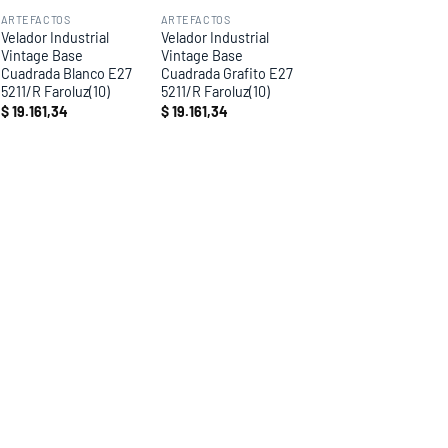
ARTEFACTOS
ARTEFACTOS
Velador Industrial
Velador Industrial
Vintage Base
Vintage Base
Cuadrada Blanco E27
Cuadrada Grafito E27
5211/R Faroluz(10)
5211/R Faroluz(10)
$
19.161,34
$
19.161,34