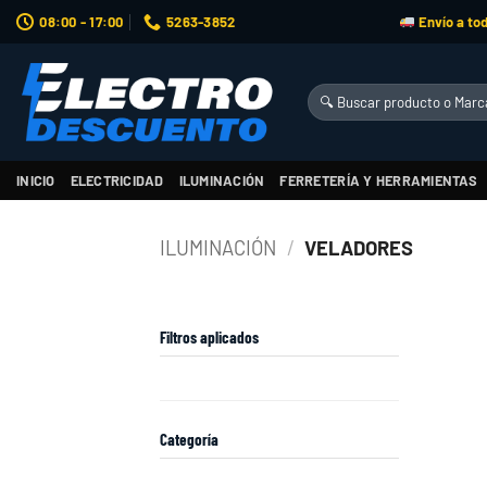
Saltar
08:00 - 17:00
5263-3852
Envío a tod
al
contenido
Buscar
por:
INICIO
ELECTRICIDAD
ILUMINACIÓN
FERRETERÍA Y HERRAMIENTAS
ILUMINACIÓN
/
VELADORES
Filtros aplicados
Categoría