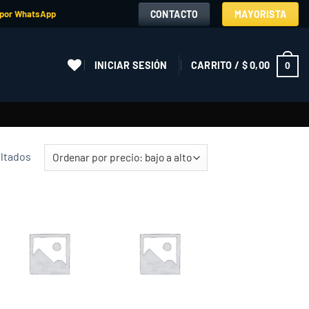
CONTACTO
MAYORISTA
 por WhatsApp
INICIAR SESIÓN
CARRITO /
$
0,00
0
Ordenado
ultados
por
precio:
de
menor
Add to
Add to
a
wishlist
wishlist
mayor